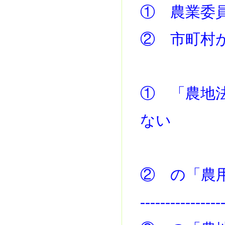
① 農業委
② 市町村
① 「農地
ない
② の「農
----------------