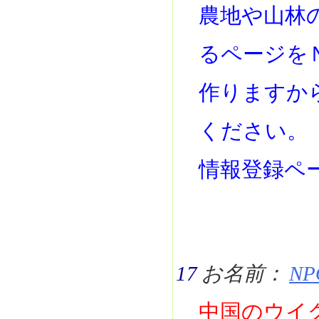
農地や山林
るページを
作りますか
ください。
情報登録ペ
17
お名前：
NP
中国のウイ