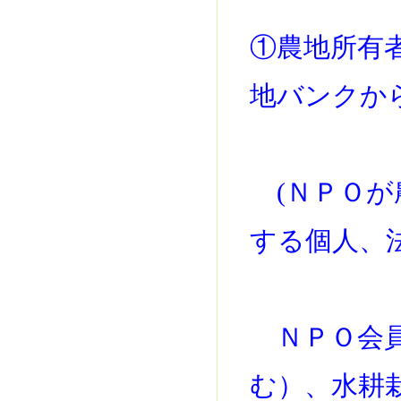
①農地所有
地バンクか
(ＮＰＯが
する個人、
ＮＰＯ会員
む）、水耕