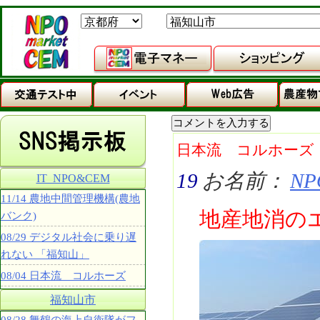
日本流 コルホーズ
19
お名前：
NP
IT_NPO&CEM
11/14 農地中間管理機構(農地
地産地消の
バンク)
08/29 デジタル社会に乗り遅
れない 「福知山」
08/04 日本流 コルホーズ
福知山市