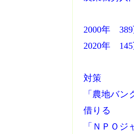
2000年 3
2020年 
対策
「農地バン
借りる
「ＮＰＯジ