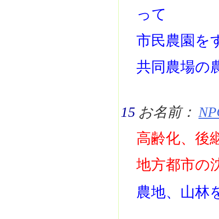
って
市民農園を
共同農場の
15
お名前：
NP
高齢化、後
地方都市の
農地、山林