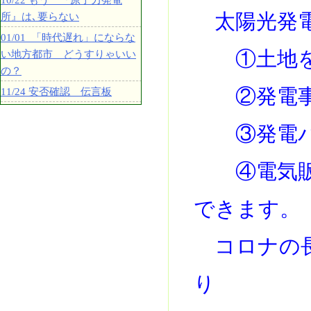
10/22 もう 『原子力発電
太陽光発
所』は､要らない
01/01 「時代遅れ」にならな
①土地を
い地方都市 どうすりゃいい
の？
②発電事
11/24 安否確認 伝言板
③発電パ
④電気販売
できます。
コロナの長