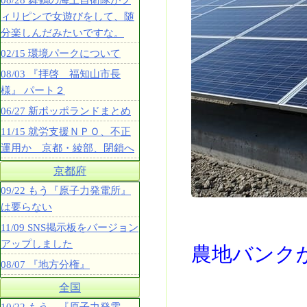
08/28 舞鶴の海上自衛隊がフ
ィリピンで女遊びをして、随
分楽しんだみたいですな。
02/15 環境パークについて
08/03 『拝啓 福知山市長
様』 パート２
06/27 新ポッポランドまとめ
11/15 就労支援ＮＰＯ、不正
運用か 京都・綾部、閉鎖へ
京都府
09/22 もう『原子力発電所』
は要らない
11/09 SNS掲示板をバージョン
アップしました
農地バンク
08/07 『地方分権』
全国