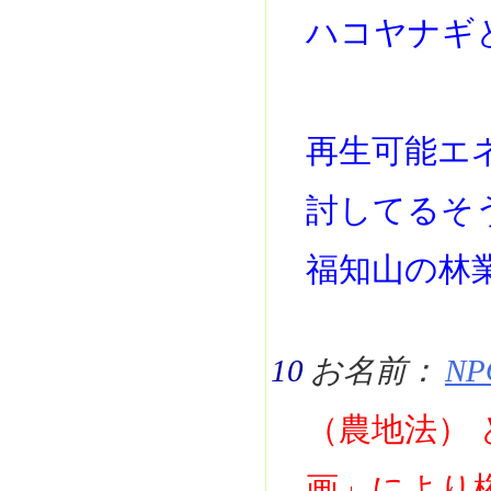
ハコヤナギ
再生可能エ
討してるそ
福知山の林
10
お名前：
NP
（農地法）
画」により