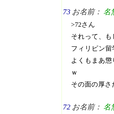
73
お名前：
名
>72さん
それって、も
フィリピン留
よくもまあ懲
ｗ
その面の厚さ
72
お名前：
名