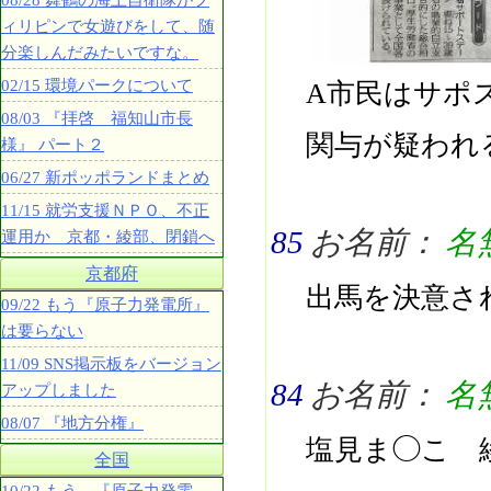
08/28 舞鶴の海上自衛隊がフ
ィリピンで女遊びをして、随
分楽しんだみたいですな。
02/15 環境パークについて
A市民はサポ
08/03 『拝啓 福知山市長
関与が疑われ
様』 パート２
06/27 新ポッポランドまとめ
11/15 就労支援ＮＰＯ、不正
85
お名前：
名
運用か 京都・綾部、閉鎖へ
京都府
出馬を決意さ
09/22 もう『原子力発電所』
は要らない
11/09 SNS掲示板をバージョン
84
お名前：
名
アップしました
08/07 『地方分権』
塩見ま◯こ 
全国