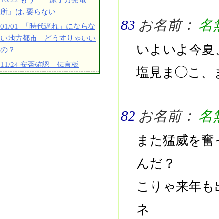
10/22 もう 『原子力発電
所』は､要らない
83
お名前：
名
01/01 「時代遅れ」にならな
い地方都市 どうすりゃいい
いよいよ今夏
の？
11/24 安否確認 伝言板
塩見ま◯こ、
82
お名前：
名
また猛威を奮
んだ？
こりゃ来年も
ネ