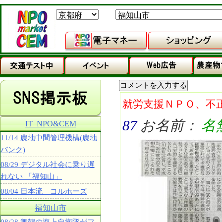
就労支援ＮＰＯ、不
87
お名前：
名
IT_NPO&CEM
11/14 農地中間管理機構(農地
バンク)
08/29 デジタル社会に乗り遅
れない 「福知山」
08/04 日本流 コルホーズ
福知山市