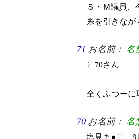
Ｓ・Ｍ議員、
糸を引きなが
71
お名前：
名
〉70さん
全くふつーに
70
お名前：
名
塩見ま●こ、