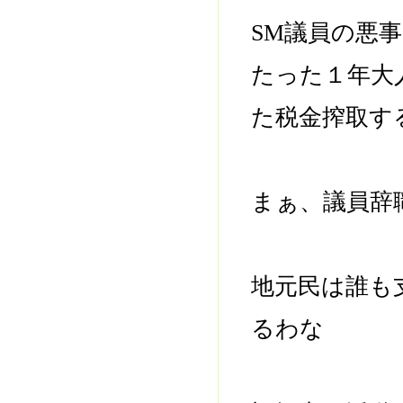
SM議員の悪
たった１年大
た税金搾取す
まぁ、議員辞
地元民は誰も
るわな