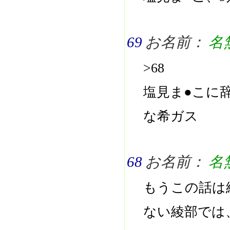
69
お名前：
名
>68
塩見ま●こに
な希ガス
68
お名前：
名
もうこの話は
ない綾部では