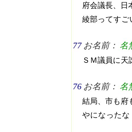
府会議長、日
綾部ってすご
77
お名前：
名
ＳＭ議員に天
76
お名前：
名
結局、市も府
やになったな