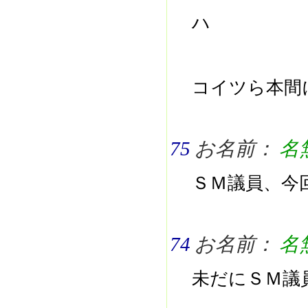
ハ
コイツら本間
75
お名前：
名
ＳＭ議員、今
74
お名前：
名
未だにＳＭ議