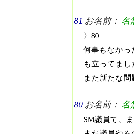
81
お名前：
名
〉80
何事もなかっ
も立ってまし
また新たな問
80
お名前：
名
SM議員て、
まだ議員やる