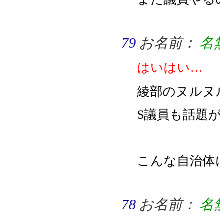
79
お名前：
名
はいはい…
綾部のヌルヌ
S議員も話題
こんな自治体
78
お名前：
名