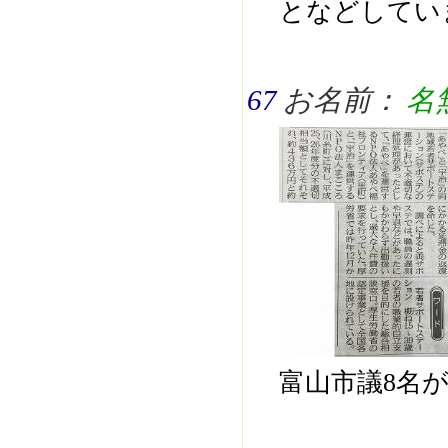
となどしてい
67
お名前：
名
富山市議8名が