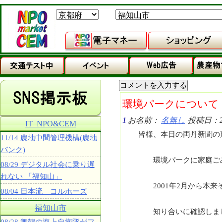
環境パークについて
1
お名前：
名無し
投稿日：202
IT_NPO&CEM
皆様、本日の両丹新聞の
11/14 農地中間管理機構(農地
バンク)
環境パークに家庭ごみ
08/29 デジタル社会に乗り遅
れない 「福知山」
2001年2月から本来
08/04 日本流 コルホーズ
福知山市
知り合いに確認しまし