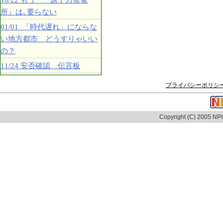
10/22 もう 『原子力発電
所』は､要らない
01/01 「時代遅れ」にならな
い地方都市 どうすりゃいい
の？
11/24 安否確認 伝言板
プライバシーポリシ
Copyright (C) 2005 NPO