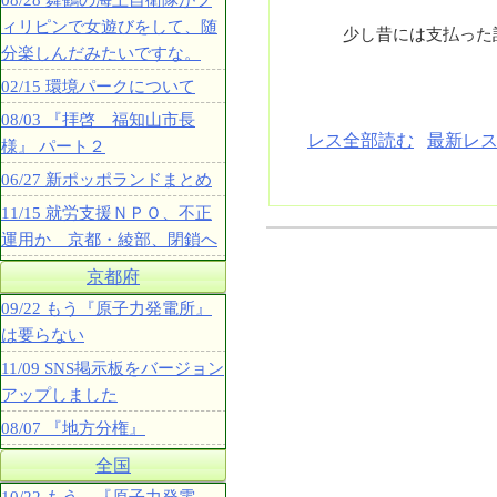
08/28 舞鶴の海上自衛隊がフ
ィリピンで女遊びをして、随
少し昔には支払った記
分楽しんだみたいですな。
02/15 環境パークについて
08/03 『拝啓 福知山市長
レス全部読む
最新レス
様』 パート２
06/27 新ポッポランドまとめ
11/15 就労支援ＮＰＯ、不正
運用か 京都・綾部、閉鎖へ
京都府
09/22 もう『原子力発電所』
は要らない
11/09 SNS掲示板をバージョン
アップしました
08/07 『地方分権』
全国