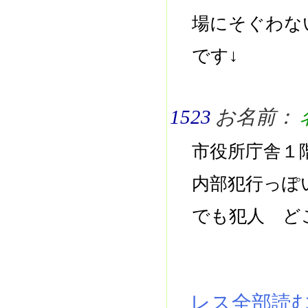
場にそぐわな
です↓
1523
お名前：
市役所庁舎１
内部犯行っぽ
でも犯人 ど
レス全部読