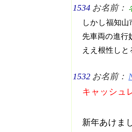
1534
お名前：
しかし福知山
先車両の進行
ええ根性しと
1532
お名前：
キャッシュ
新年あけま