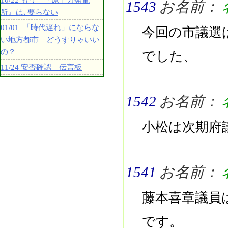
10/22 もう 『原子力発電
1543
お名前：
所』は､要らない
01/01 「時代遅れ」にならな
今回の市議選
い地方都市 どうすりゃいい
の？
でした、
11/24 安否確認 伝言板
1542
お名前：
小松は次期府
1541
お名前：
藤本喜章議員
です。