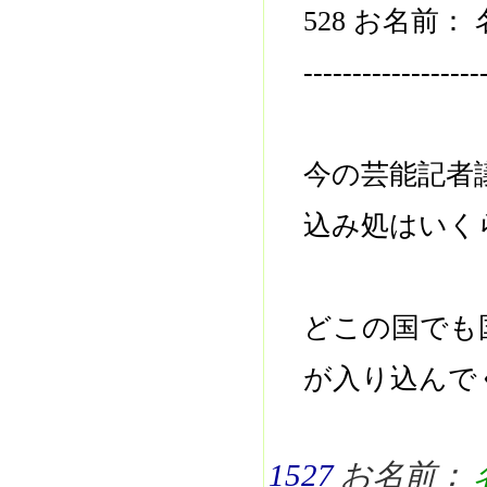
528 お名前
------------------
今の芸能記者
込み処はいく
どこの国でも
が入り込んで
1527
お名前：