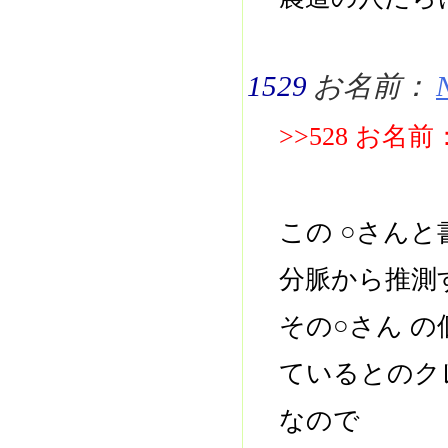
1529
お名前：
>>528 お
この ○さん
分脈から推測
その○さん 
ているとのク
なので