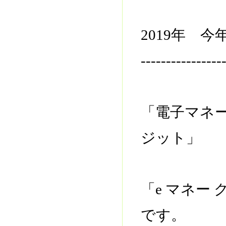
2019年 
----------------
「電子マネ
ジット」
「e マネー
です。