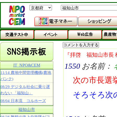
『拝啓 福知山市長 
1550
お名前：
IT_NPO&CEM
11/14 農地中間管理機構(農地
次の市長選
バンク)
08/29 デジタル社会に乗り遅
そろそろ次
れない 「福知山」
08/04 日本流 コルホーズ
福知山市