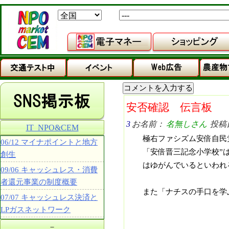
安否確認 伝言板
3
お名前：
名無しさん
投稿日：
IT_NPO&CEM
極右ファシズム安倍自民
06/12 マイナポイントと地方
「安倍晋三記念小学校”
創生
はゆがんでいるといわれ
09/06 キャッシュレス・消費
者還元事業の制度概要
また「ナチスの手口を学
07/07 キャッシュレス決済と
LPガスネットワーク
－