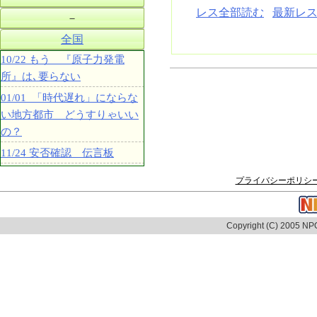
レス全部読む
最新レス
－
全国
10/22 もう 『原子力発電
所』は､要らない
01/01 「時代遅れ」にならな
い地方都市 どうすりゃいい
の？
11/24 安否確認 伝言板
プライバシーポリシ
Copyright (C) 2005 NPO