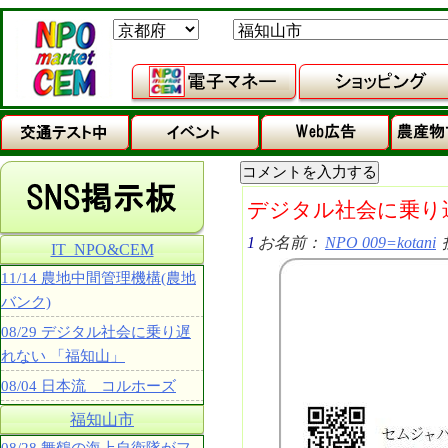
デジタル社会に乗り
1
お名前：
NPO 009=kotani
IT_NPO&CEM
11/14 農地中間管理機構(農地
バンク)
08/29 デジタル社会に乗り遅
れない 「福知山」
08/04 日本流 コルホーズ
福知山市