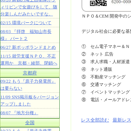
08/28 舞鶴の海上自衛隊がフ
ィリピンで女遊びをして、随
分楽しんだみたいですな。
ＮＰＯ＆CEM 開発中の
02/15 環境パークについて
デジタル社会に必要な基
08/03 『拝啓 福知山市長
様』 パート２
① セム電子マネー＆Ｎ
06/27 新ポッポランドまとめ
② ネット 広告
11/15 就労支援ＮＰＯ、不正
③ 求人求職・人材派遣
運用か 京都・綾部、閉鎖へ
④ ネット通販
京都府
⑤ 不動産マッチング
09/22 もう『原子力発電所』
⑥ 交通マッチング
は要らない
⑦ イベントマッチング
11/09 SNS掲示板をバージョン
⑧ 電話・メールアドレ
アップしました
08/07 『地方分権』
レス全部読む
最新レス
全国