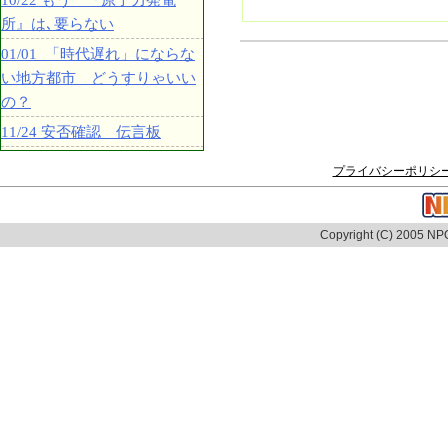
10/22 もう 『原子力発電
所』は､要らない
01/01 「時代遅れ」にならな
い地方都市 どうすりゃいい
の？
11/24 安否確認 伝言板
プライバシーポリシ
Copyright (C) 2005 NPO