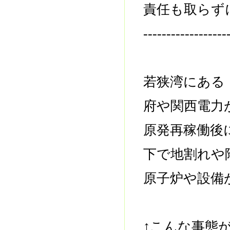
責任も取らず
------------------
若狭湾にある
府や関西電力
原発再稼働後
下で地割れや
原子炉や設備
↑こんな事態