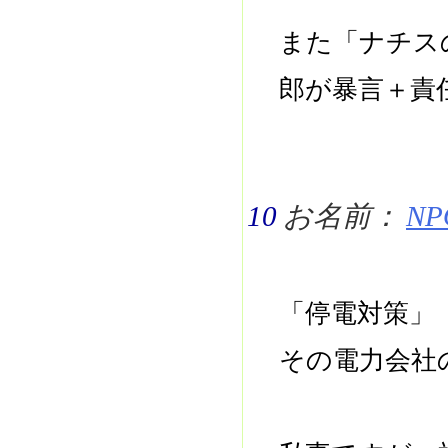
また「ナチス
郎が暴言＋責
10
お名前：
NPO
「停電対策」
その電力会社