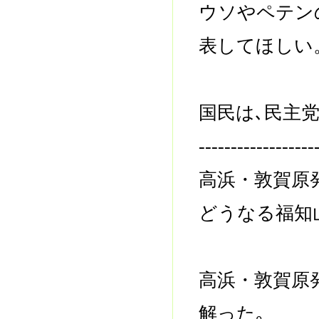
ウソやペテン
表してほしい
国民は､民主
------------------
高浜・敦賀原
どうなる福知
高浜・敦賀原
解った｡