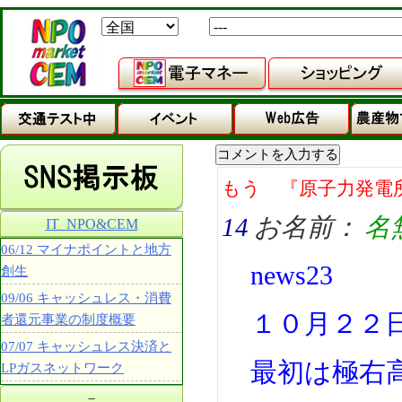
もう 『原子力発電
14
お名前：
名
IT_NPO&CEM
06/12 マイナポイントと地方
news23
創生
09/06 キャッシュレス・消費
１０月２２
者還元事業の制度概要
07/07 キャッシュレス決済と
最初は極右
LPガスネットワーク
－