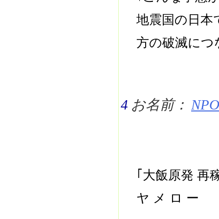
地震国の日本
方の破滅につ
4
お名前：
NPO 
｢大飯原発 
ヤ メ ロ ー