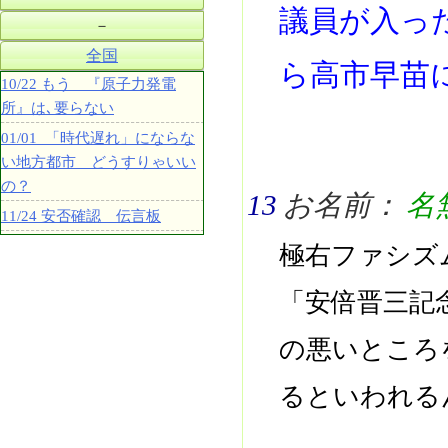
議員が入っ
－
全国
ら高市早苗
10/22 もう 『原子力発電
所』は､要らない
01/01 「時代遅れ」にならな
い地方都市 どうすりゃいい
の？
13
お名前：
名
11/24 安否確認 伝言板
極右ファシズ
「安倍晋三記
の悪いところ
るといわれる