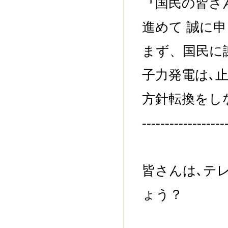
『国民の皆さ
進めて 誠に
まず、国民に
子力発電は､
方針転換をし
------------------
皆さんは､テ
ょう？