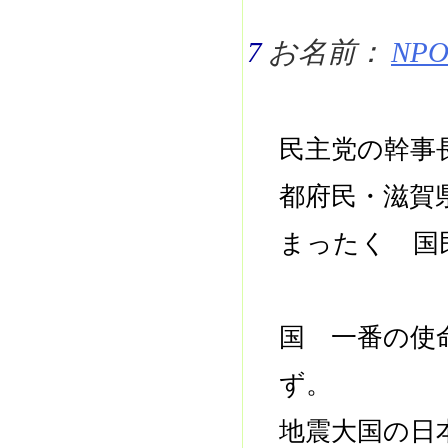
7
お名前：
NPO 
民主党の幹事
都府民・滋賀
まったく 国
国 一番の使
ず。
地震大国の日