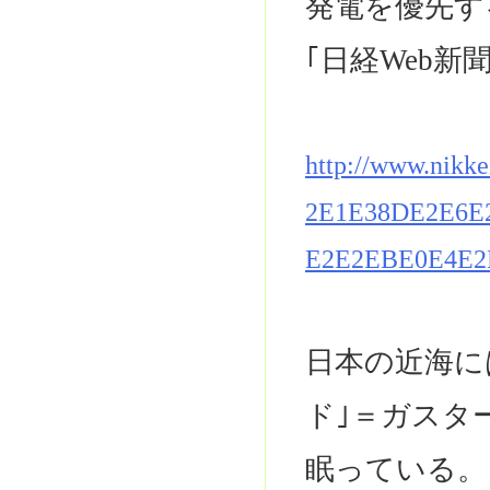
発電を優先す
｢日経Web新
http://www.nikk
2E1E38DE2E6E
E2E2EBE0E4E2
日本の近海に
ド｣＝ガスタ
眠っている。