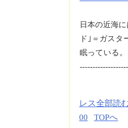
日本の近海に
ド｣＝ガスタ
眠っている。
------------------
レス全部読
00
TOPへ