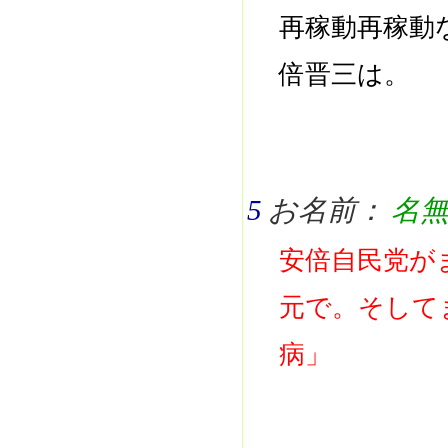
再稼動再稼動
倍晋三は。
5
お名前：
名
安倍自民党が
元で。そして
病」