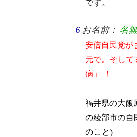
です。
6
お名前：
名
安倍自民党が
元で。そして
病」 ！
福井県の大飯
の綾部市の自
のこと)