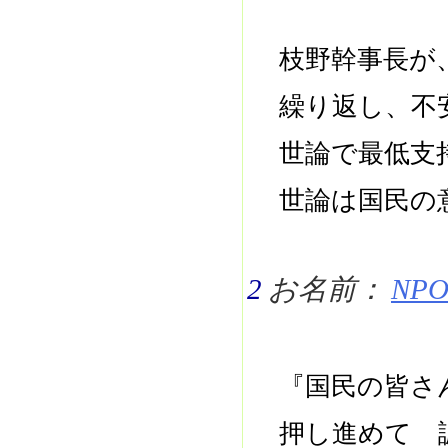
枝野幹事長が
繰り返し、不
世論で最低支
世論は国民の
2
お名前：
NPO 
『国民の皆さ
押し進めて 