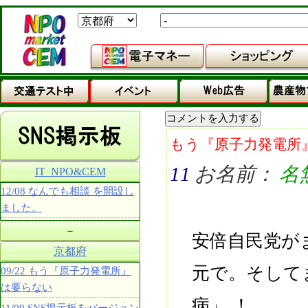
もう『原子力発電所
11
お名前：
名
IT_NPO&CEM
12/08 なんでも相談 を開設し
ました。
－
安倍自民党が
京都府
元で。そして
09/22 もう『原子力発電所』
は要らない
病」 ！