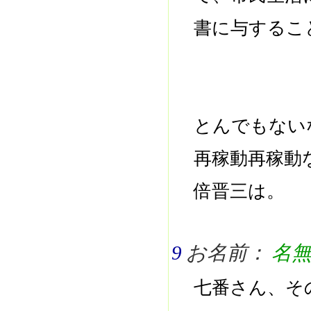
書に与するこ
とんでもない
再稼動再稼動
倍晋三は。
9
お名前：
名
七番さん、そ