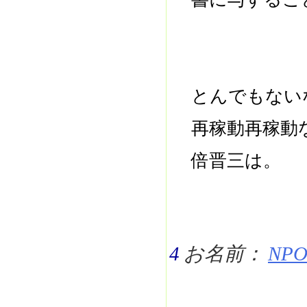
とんでもない
再稼動再稼動
倍晋三は。
4
お名前：
NPO 