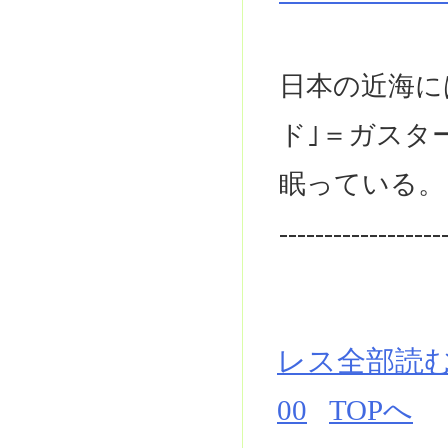
日本の近海に
ド｣＝ガスタ
眠っている。
------------------
レス全部読
00
TOPへ