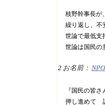
枝野幹事長が
繰り返し、不
世論で最低支
世論は国民の
2
お名前：
NPO 
『国民の皆さ
押し進めて 