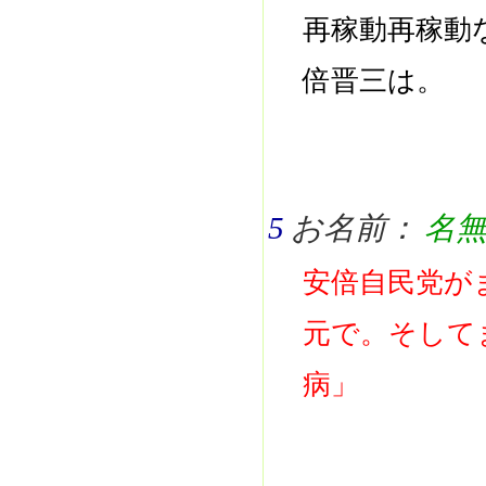
再稼動再稼動
倍晋三は。
5
お名前：
名
安倍自民党が
元で。そして
病」