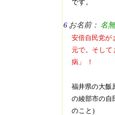
です。
6
お名前：
名
安倍自民党が
元で。そして
病」 ！
福井県の大飯
の綾部市の自
のこと)