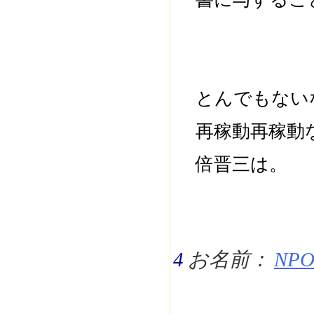
とんでもない
再稼動再稼動
倍晋三は。
4
お名前：
NPO 