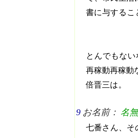
書に与するこ
とんでもない
再稼動再稼動
倍晋三は。
9
お名前：
名
七番さん、そ