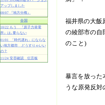
11/09 SNS掲示板をバージョン
アップしました
08/07 『地方分権』
福井県の大飯
全国
10/22 もう 『原子力発電
の綾部市の自
所』は､要らない
01/01 「時代遅れ」にならな
のこと)
い地方都市 どうすりゃいい
の？
11/24 安否確認 伝言板
暴言を放った
うな原発反対