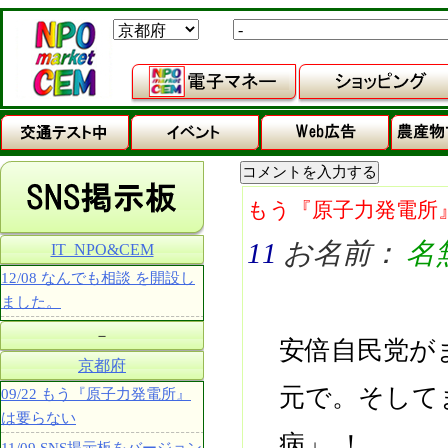
もう『原子力発電所
11
お名前：
名
IT_NPO&CEM
12/08 なんでも相談 を開設し
ました。
－
安倍自民党が
京都府
元で。そして
09/22 もう『原子力発電所』
は要らない
病」 ！