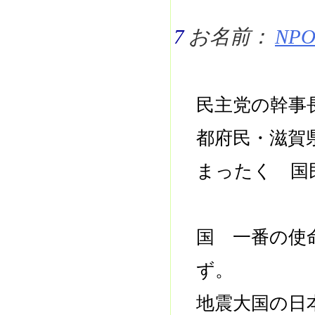
7
お名前：
NPO 
民主党の幹事
都府民・滋賀
まったく 国
国 一番の使
ず。
地震大国の日