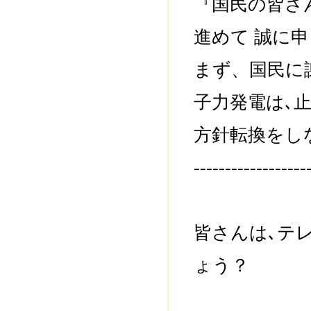
『国民の皆さ
進めて 誠に
まず、国民に
子力発電は､
方針転換をし
------------------
皆さんは､テ
ょう？