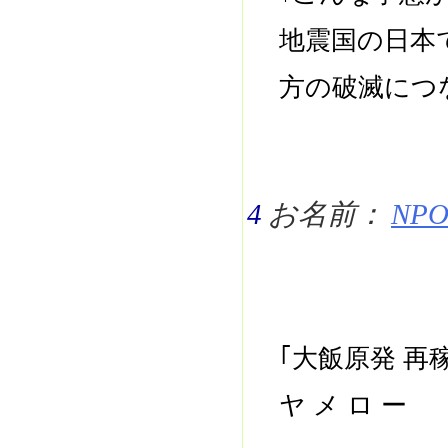
地震国の日本
方の破滅につ
4
お名前：
NPO 
｢大飯原発 
ヤ メ ロ ー