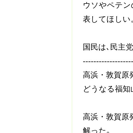
ウソやペテン
表してほしい
国民は､民主
------------------
高浜・敦賀原
どうなる福知
高浜・敦賀原
解った｡