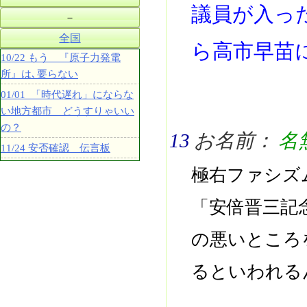
議員が入っ
－
全国
ら高市早苗
10/22 もう 『原子力発電
所』は､要らない
01/01 「時代遅れ」にならな
い地方都市 どうすりゃいい
の？
13
お名前：
名
11/24 安否確認 伝言板
極右ファシズ
「安倍晋三記
の悪いところ
るといわれる