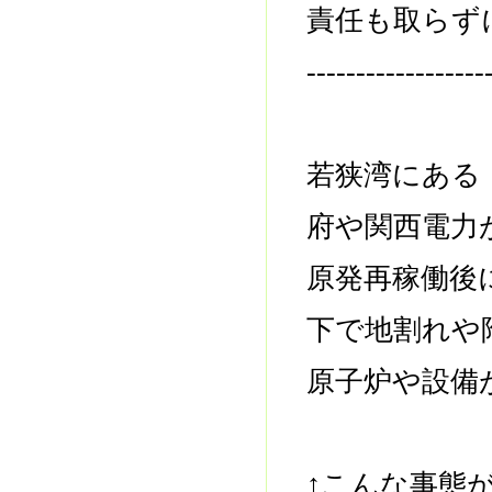
責任も取らず
------------------
若狭湾にある
府や関西電力
原発再稼働後
下で地割れや
原子炉や設備
↑こんな事態