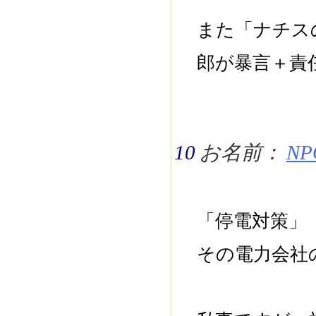
また「ナチス
郎が暴言＋責
10
お名前：
NPO
「停電対策」
その電力会社