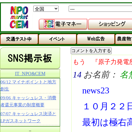
もう 『原子力発電
14
お名前：
名
IT_NPO&CEM
06/12 マイナポイントと地方
news23
創生
09/06 キャッシュレス・消費
１０月２２
者還元事業の制度概要
07/07 キャッシュレス決済と
最初は極右
LPガスネットワーク
－