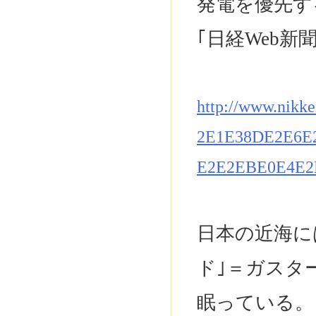
発電を優先す
｢日経Web新
http://www.nikk
2E1E38DE2E6E
E2E2EBE0E4E2
日本の近海に
ド｣＝ガスタ
眠っている。