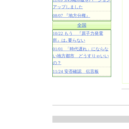
11/09 SNS掲示板をバージョン
アップしました
08/07 『地方分権』
全国
10/22 もう 『原子力発電
所』は､要らない
01/01 「時代遅れ」にならな
い地方都市 どうすりゃいい
の？
11/24 安否確認 伝言板