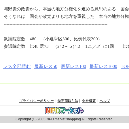
与野党の政党から、本当の地方分権化を進める意思のある 国会
そうなれば 国会が政党よりも地方を重視した 本当の地方分権
------------------------------------------------------------------------
衆議院定数 480 （小選挙区300、比例代表200）
参議院定数 比48 選73 （242－５)÷２＝121／3年に1回 
レス全部読む
最新レス50
最新レス100
最新レス1000
TO
プライバシーポリシー
|
特定商取引法
|
会社概要
|
ヘルプ
Copyright (C) 2005 NPO market shopping All Rights Reserved.