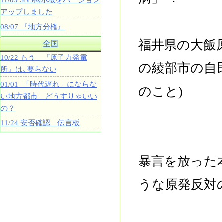
11/09 SNS掲示板をバージョン
アップしました
08/07 『地方分権』
福井県の大飯
全国
10/22 もう 『原子力発電
の綾部市の自
所』は､要らない
01/01 「時代遅れ」にならな
のこと)
い地方都市 どうすりゃいい
の？
11/24 安否確認 伝言板
暴言を放った
うな原発反対