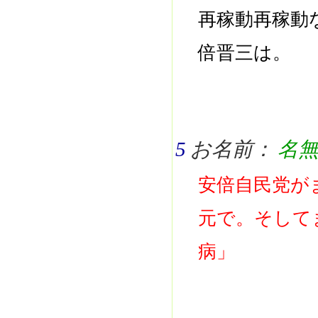
再稼動再稼動
倍晋三は。
5
お名前：
名
安倍自民党が
元で。そして
病」