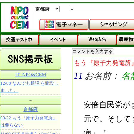
もう『原子力発電所
11
お名前：
名
IT_NPO&CEM
12/08 なんでも相談 を開設し
ました。
－
安倍自民党が
京都府
元で。そして
09/22 もう『原子力発電所』
は要らない
病」 ！