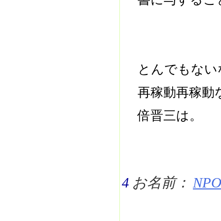
とんでもない
再稼動再稼動
倍晋三は。
4
お名前：
NPO 