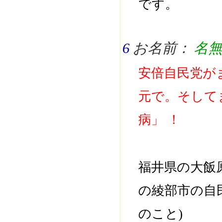
です。
6
お名前：
名
安倍自民党が
元で。そして
病」 ！
福井県の大飯
の綾部市の自
のこと)