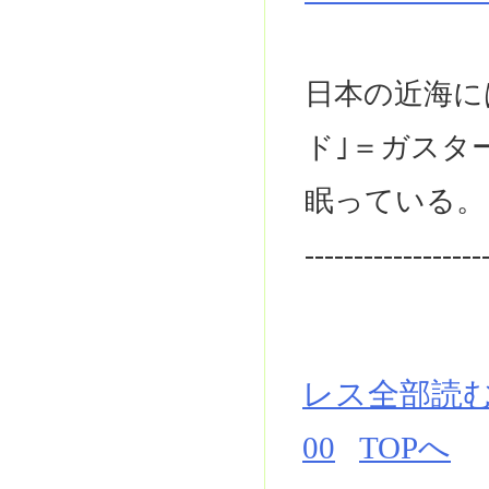
日本の近海に
ド｣＝ガスタ
眠っている。
------------------
レス全部読
00
TOPへ