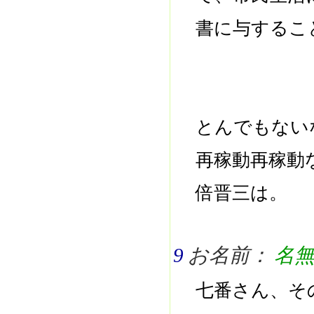
書に与するこ
とんでもない
再稼動再稼動
倍晋三は。
9
お名前：
名
七番さん、そ