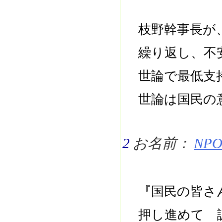
枝野幹事長が
繰り返し、不
世論で最低支
世論は国民の
2
お名前：
NPO 
『国民の皆さ
押し進めて 