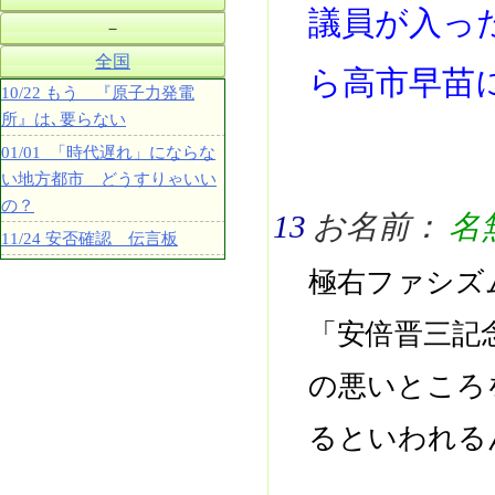
議員が入っ
－
全国
ら高市早苗
10/22 もう 『原子力発電
所』は､要らない
01/01 「時代遅れ」にならな
い地方都市 どうすりゃいい
の？
13
お名前：
名
11/24 安否確認 伝言板
極右ファシズ
「安倍晋三記
の悪いところ
るといわれる