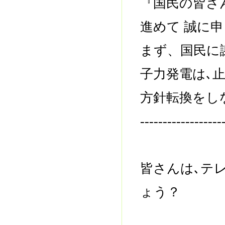
『国民の皆さ
進めて 誠に
まず、国民に
子力発電は､
方針転換をし
------------------
皆さんは､テ
ょう？