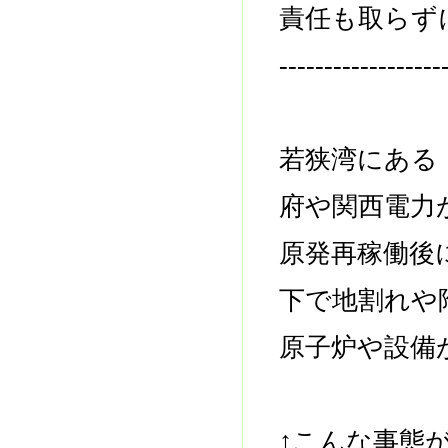
責任も取らず
------------------
若狭湾にある
府や関西電力
原発再稼働後
下で地割れや
原子炉や設備
↑こんな事態