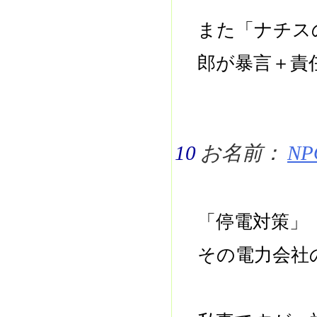
また「ナチス
郎が暴言＋責
10
お名前：
NPO
「停電対策」
その電力会社