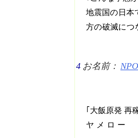
地震国の日本
方の破滅につ
4
お名前：
NPO 
｢大飯原発 
ヤ メ ロ ー