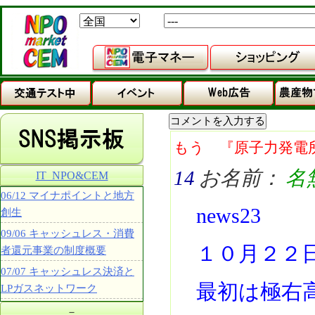
もう 『原子力発電
14
お名前：
名
IT_NPO&CEM
06/12 マイナポイントと地方
news23
創生
09/06 キャッシュレス・消費
１０月２２
者還元事業の制度概要
07/07 キャッシュレス決済と
最初は極右
LPガスネットワーク
－