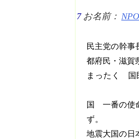
7
お名前：
NPO 
民主党の幹事
都府民・滋賀
まったく 国
国 一番の使
ず。
地震大国の日