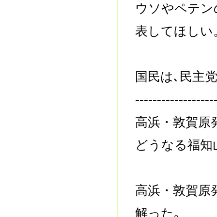
ウソやペテン
表してほしい
国民は､民主
------------------
高浜・敦賀原
どうなる福知
高浜・敦賀原
解った｡