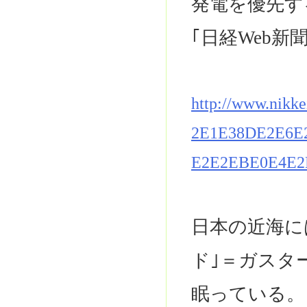
発電を優先す
｢日経Web新
http://www.nikk
2E1E38DE2E6E
E2E2EBE0E4E2
日本の近海に
ド｣＝ガスタ
眠っている。