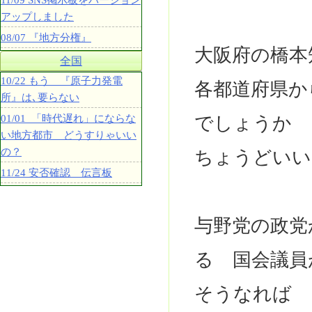
11/09 SNS掲示板をバージョン
アップしました
08/07 『地方分権』
大阪府の橋
全国
10/22 もう 『原子力発電
各都道府県か
所』は､要らない
01/01 「時代遅れ」にならな
でしょうか
い地方都市 どうすりゃいい
の？
ちょうどいい
11/24 安否確認 伝言板
与野党の政党
る 国会議員
そうなれば 