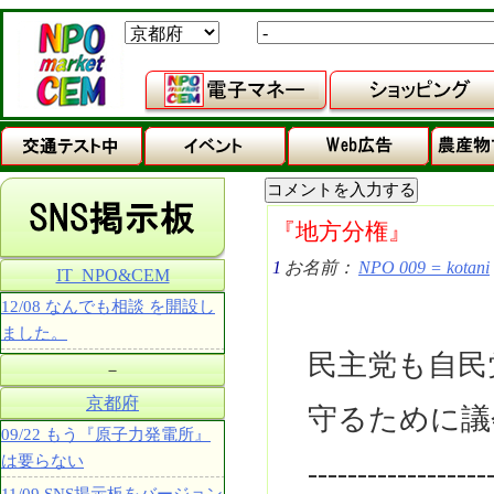
『地方分権』
1
お名前：
NPO 009 = kotani
IT_NPO&CEM
12/08 なんでも相談 を開設し
ました。
民主党も自民
－
京都府
守るために議
09/22 もう『原子力発電所』
は要らない
------------------