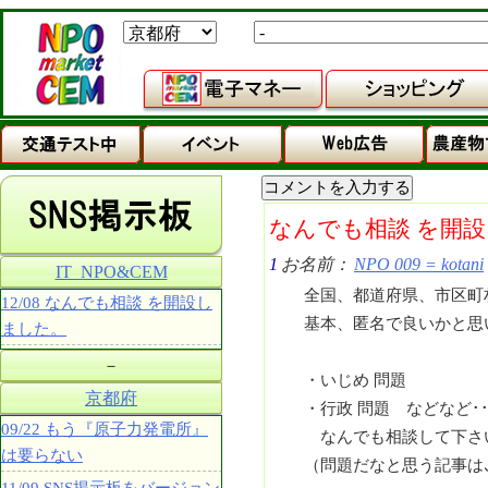
なんでも相談 を開
1
お名前：
NPO 009 = kotani
IT_NPO&CEM
全国、都道府県、市区町
12/08 なんでも相談 を開設し
基本、匿名で良いかと思
ました。
－
・いじめ 問題
京都府
・行政 問題 などなど･･
09/22 もう『原子力発電所』
なんでも相談して下さ
は要らない
（問題だなと思う記事は