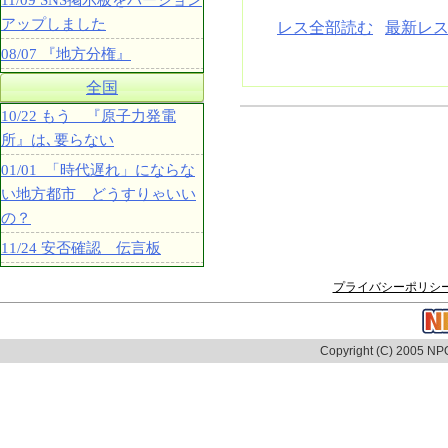
11/09 SNS掲示板をバージョン
アップしました
レス全部読む
最新レス
08/07 『地方分権』
全国
10/22 もう 『原子力発電
所』は､要らない
01/01 「時代遅れ」にならな
い地方都市 どうすりゃいい
の？
11/24 安否確認 伝言板
プライバシーポリシ
Copyright (C) 2005 NPO