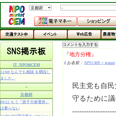
『地方分権』
1
お名前：
NPO 009 = kotani
IT_NPO&CEM
12/08 なんでも相談 を開設し
ました。
民主党も自民
－
京都府
守るために議
09/22 もう『原子力発電所』
は要らない
------------------