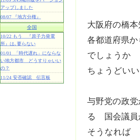
11/09 SNS掲示板をバージョン
アップしました
08/07 『地方分権』
大阪府の橋
全国
10/22 もう 『原子力発電
各都道府県か
所』は､要らない
01/01 「時代遅れ」にならな
でしょうか
い地方都市 どうすりゃいい
の？
ちょうどいい
11/24 安否確認 伝言板
与野党の政党
る 国会議員
そうなれば 