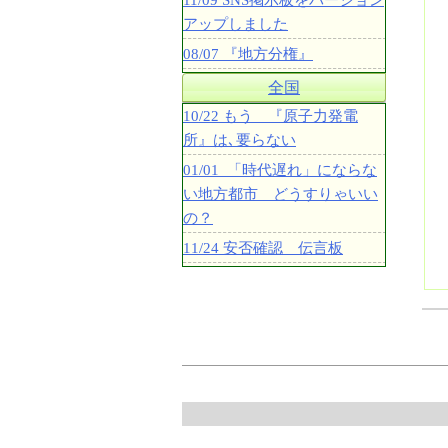
11/09 SNS掲示板をバージョン
アップしました
08/07 『地方分権』
全国
10/22 もう 『原子力発電
所』は､要らない
01/01 「時代遅れ」にならな
い地方都市 どうすりゃいい
の？
11/24 安否確認 伝言板