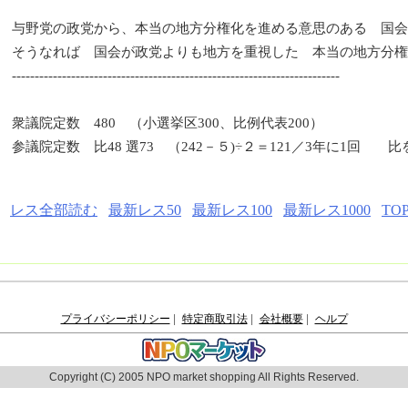
与野党の政党から、本当の地方分権化を進める意思のある 国会
そうなれば 国会が政党よりも地方を重視した 本当の地方分権
------------------------------------------------------------------------
衆議院定数 480 （小選挙区300、比例代表200）
参議院定数 比48 選73 （242－５)÷２＝121／3年に1回 
レス全部読む
最新レス50
最新レス100
最新レス1000
TO
プライバシーポリシー
|
特定商取引法
|
会社概要
|
ヘルプ
Copyright (C) 2005 NPO market shopping All Rights Reserved.