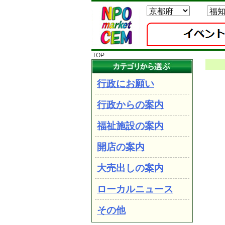
TOP
行政にお願い
行政からの案内
福祉施設の案内
開店の案内
大売出しの案内
ローカルニュース
その他