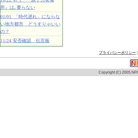
10/22 もう 『原子力発電
所』は､要らない
01/01 「時代遅れ」にならな
い地方都市 どうすりゃいい
の？
11/24 安否確認 伝言板
プライバシーポリシー
|
Copyright (C) 2005 NPO