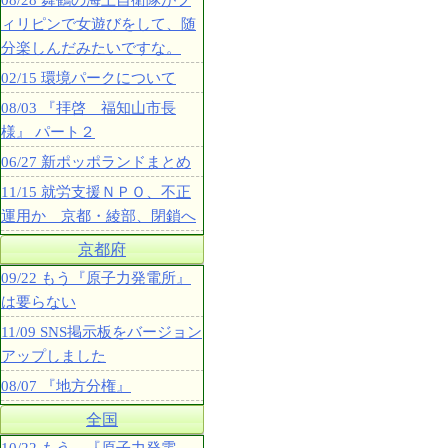
08/28 舞鶴の海上自衛隊がフ
ィリピンで女遊びをして、随
分楽しんだみたいですな。
02/15 環境パークについて
08/03 『拝啓 福知山市長
様』 パート２
06/27 新ポッポランドまとめ
11/15 就労支援ＮＰＯ、不正
運用か 京都・綾部、閉鎖へ
京都府
09/22 もう『原子力発電所』
は要らない
11/09 SNS掲示板をバージョン
アップしました
08/07 『地方分権』
全国