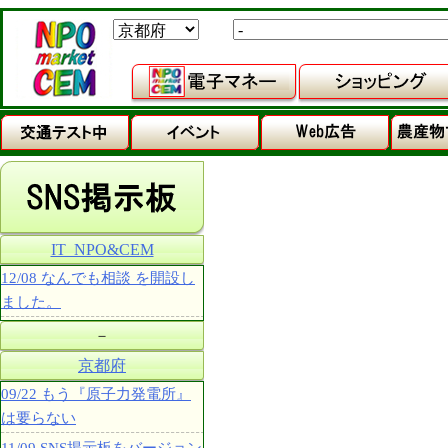
IT_NPO&CEM
12/08 なんでも相談 を開設し
ました。
－
京都府
09/22 もう『原子力発電所』
は要らない