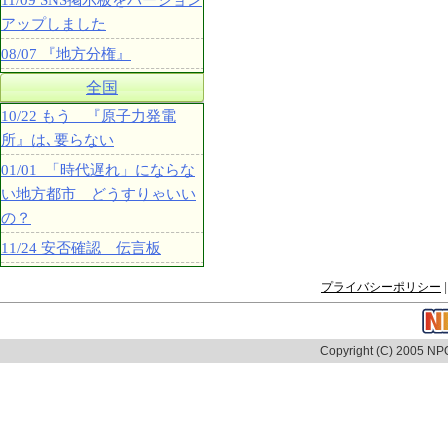
11/09 SNS掲示板をバージョン
アップしました
08/07 『地方分権』
全国
10/22 もう 『原子力発電
所』は､要らない
01/01 「時代遅れ」にならな
い地方都市 どうすりゃいい
の？
11/24 安否確認 伝言板
プライバシーポリシー
|
Copyright (C) 2005 NPO