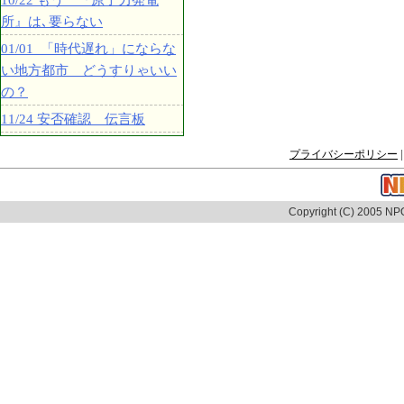
10/22 もう 『原子力発電
所』は､要らない
01/01 「時代遅れ」にならな
い地方都市 どうすりゃいい
の？
11/24 安否確認 伝言板
プライバシーポリシー
|
Copyright (C) 2005 NPO