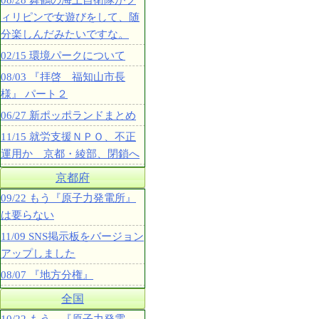
08/28 舞鶴の海上自衛隊がフ
ィリピンで女遊びをして、随
分楽しんだみたいですな。
02/15 環境パークについて
08/03 『拝啓 福知山市長
様』 パート２
06/27 新ポッポランドまとめ
11/15 就労支援ＮＰＯ、不正
運用か 京都・綾部、閉鎖へ
京都府
09/22 もう『原子力発電所』
は要らない
11/09 SNS掲示板をバージョン
アップしました
08/07 『地方分権』
全国