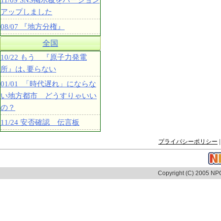
11/09 SNS掲示板をバージョン
アップしました
08/07 『地方分権』
全国
10/22 もう 『原子力発電
所』は､要らない
01/01 「時代遅れ」にならな
い地方都市 どうすりゃいい
の？
11/24 安否確認 伝言板
プライバシーポリシー
|
Copyright (C) 2005 NPO