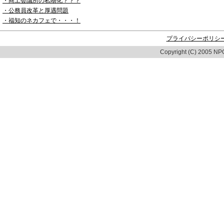
・商工会議所の私物化？？？
・公務員改革と厚遇問題
・福知のネカフェで・・・！
プライバシーポリシ
Copyright (C) 2005 NPO