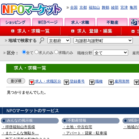
全国
京都
福知山
舞鶴
綾部
宮津
亀岡
地域で検索する
区分：
全て
求人のみ
求職のみ
職種分野
雇
求人・求職区分
登録番号
職種
雇用形態
見つかりませんでした。
みんなの掲示板
不動産情報
WEB
・拝啓福知山市長様
・土地・中古住宅
・地域の
・またこんな無駄を…
・アパート・貸家・駐車場